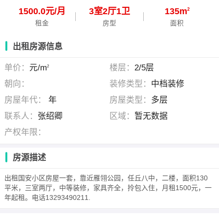
1500.0元/月
3
室
2
厅
1
卫
135m
2
租金
房型
面积
出租房源信息
单价：
元/m
楼层：
2/5层
2
朝向：
装修类型：
中档装修
房屋年代：
年
房屋类型：
多层
联系人：
张绍卿
区域：
暂无数据
产权年限：
房源描述
出租国安小区房屋一套，靠近雁翎公园，任丘八中，二楼，面积130
平米，三室两厅，中等装修，家具齐全，拎包入住，月租1500元，一
年起租。电话13293490211.